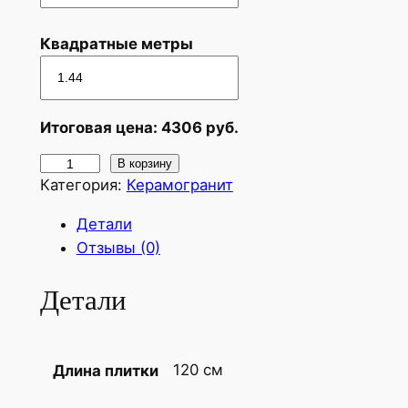
Квадратные метры
Итоговая цена:
4306
руб.
К
В корзину
Категория:
Керамогранит
о
л
Детали
и
Отзывы (0)
ч
е
Детали
с
т
в
120 см
Длина плитки
о
т