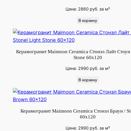
o
B
Цена:
2860
руб.
за м²
r
В корзину
o
w
n
6
Керамогранит Maimoon Ceramica Стонэл Лайт Стоун /
0
Stone 60x120
x
1
Цена:
2990
руб.
за м²
2
В корзину
0
Керамогранит Maimoon Ceramica Стонэл Браун / S
60x120
Цена:
2990
руб.
за м²