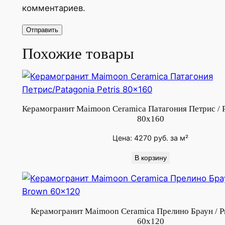
с
комментариев.
к
а
т
Похожие товары
о
Б
р
а
у
Керамогранит Maimoon Ceramica Патагония Петрис / Pa
80x160
н
/
Цена:
4270
руб.
за м²
M
В корзину
o
s
c
a
Керамогранит Maimoon Ceramica Прелино Браун / P
t
60x120