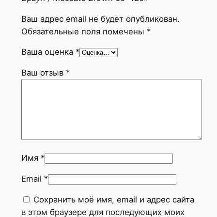
M
Ваш адрес email не будет опубликован.
a
Обязательные поля помечены
*
i
m
Ваша оценка
*
o
o
Ваш отзыв
*
n
C
e
r
a
m
i
Имя
*
c
Email
*
a
М
Сохранить моё имя, email и адрес сайта
о
в этом браузере для последующих моих