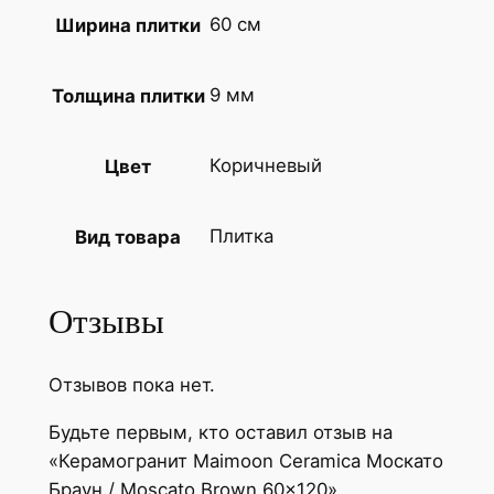
о
60 см
Ширина плитки
в
а
9 мм
Толщина плитки
р
а
К
Коричневый
Цвет
е
р
Плитка
Вид товара
а
м
о
Отзывы
г
р
Отзывов пока нет.
а
н
Будьте первым, кто оставил отзыв на
и
«Керамогранит Maimoon Ceramica Москато
т
Браун / Moscato Brown 60x120»