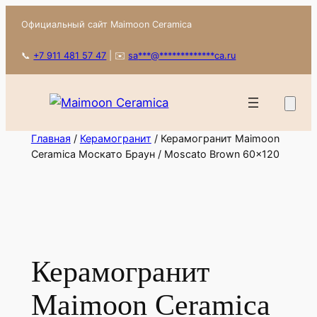
Перейти
Официальный сайт Maimoon Ceramica
к
содержимому
📞
+7 911 481 57 47
|
✉️
sa
***
@
*************
ca.ru
Главная
/
Керамогранит
/ Керамогранит Maimoon
Ceramica Москато Браун / Moscato Brown 60x120
Керамогранит
Maimoon Ceramica