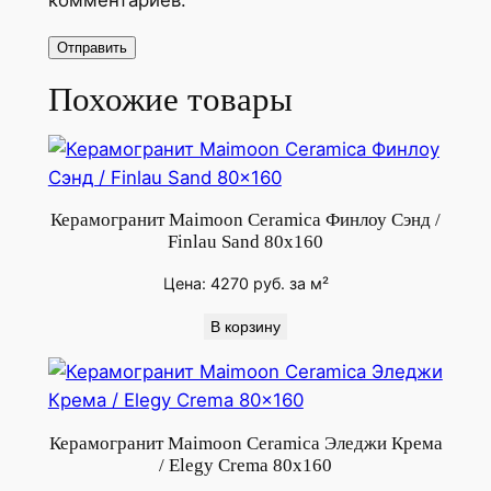
А
м
б
и
Похожие товары
е
н
т
К
Керамогранит Maimoon Ceramica Финлоу Сэнд /
о
Finlau Sand 80x160
ф
Цена:
4270
руб.
за м²
ф
и
В корзину
/
A
m
b
Керамогранит Maimoon Ceramica Эледжи Крема
i
/ Elegy Crema 80x160
e