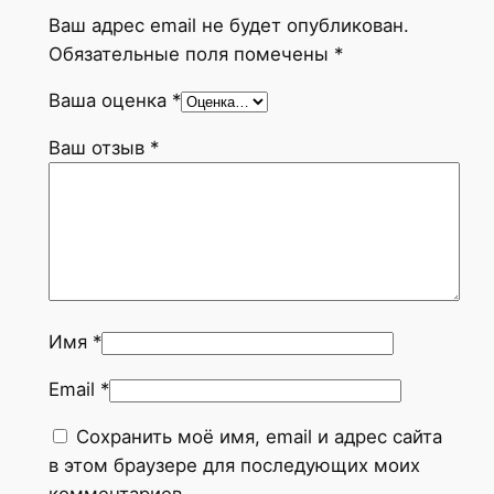
и
Ваш адрес email не будет опубликован.
т
Обязательные поля помечены
*
M
a
Ваша оценка
*
i
Ваш отзыв
*
m
o
o
n
C
e
r
Имя
*
a
m
Email
*
i
Сохранить моё имя, email и адрес сайта
c
в этом браузере для последующих моих
a
комментариев.