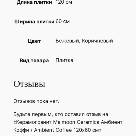
120 см
Длина плитки
о
т
о
60 см
Ширина плитки
в
а
Бежевый, Коричневый
Цвет
р
а
К
Плитка
Вид товара
е
р
Отзывы
а
м
о
Отзывов пока нет.
г
Будьте первым, кто оставил отзыв на
р
«Керамогранит Maimoon Ceramica Амбиент
а
Коффи / Ambient Coffee 120х60 см»
н