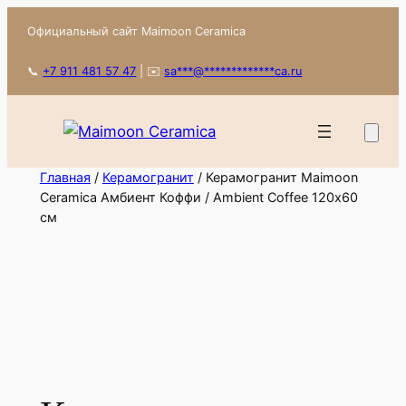
Перейти
Официальный сайт Maimoon Ceramica
к
содержимому
📞
+7 911 481 57 47
|
✉️
sa
***
@
*************
ca.ru
Главная
/
Керамогранит
/ Керамогранит Maimoon
Ceramica Амбиент Коффи / Ambient Coffee 120х60
см