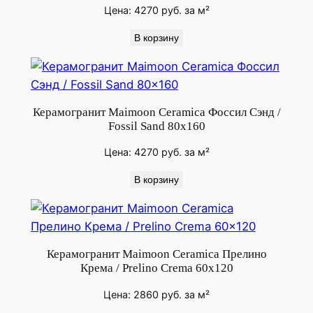
Цена:
4270
руб.
за м²
n
t
В корзину
C
o
f
f
Керамогранит Maimoon Ceramica Фоссил Сэнд /
e
Fossil Sand 80x160
e
Цена:
4270
руб.
за м²
1
2
В корзину
0
х
6
0
Керамогранит Maimoon Ceramica Прелино
Крема / Prelino Crema 60x120
с
м
Цена:
2860
руб.
за м²