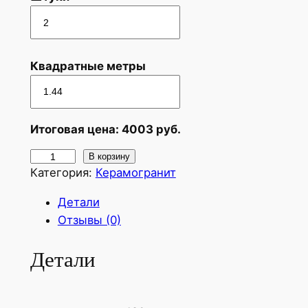
Квадратные метры
Итоговая цена:
4003
руб.
К
В корзину
Категория:
Керамогранит
о
л
Детали
и
Отзывы (0)
ч
е
Детали
с
т
в