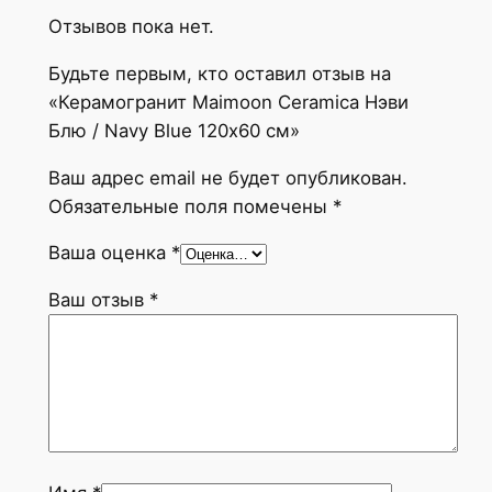
о
Отзывов пока нет.
г
Будьте первым, кто оставил отзыв на
р
«Керамогранит Maimoon Ceramica Нэви
а
Блю / Navy Blue 120х60 см»
н
и
Ваш адрес email не будет опубликован.
т
Обязательные поля помечены
*
M
a
Ваша оценка
*
i
Ваш отзыв
*
m
o
o
n
C
e
r