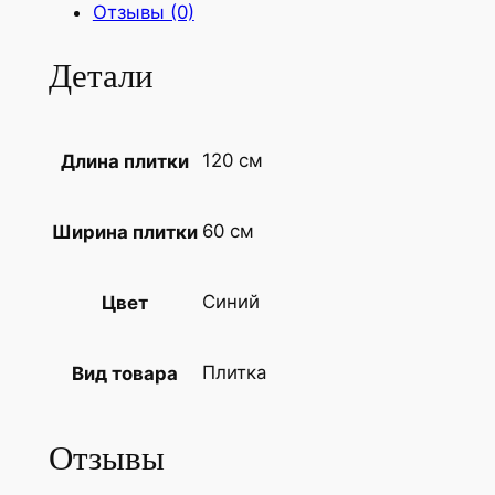
Отзывы (0)
ч
е
Детали
с
т
в
120 см
Длина плитки
о
т
о
60 см
Ширина плитки
в
а
Синий
Цвет
р
а
К
Плитка
Вид товара
е
р
Отзывы
а
м