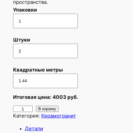
пространства.
Упаковки
Штуки
Квадратные метры
Итоговая цена:
4003
руб.
К
В корзину
Категория:
Керамогранит
о
л
Детали
и