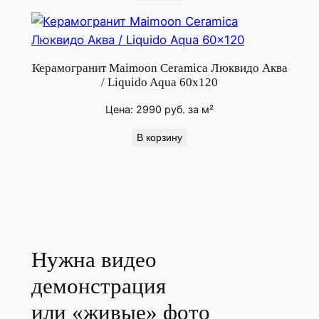
B
l
u
e
Керамогранит Maimoon Ceramica Люквидо Аква
1
/ Liquido Aqua 60x120
2
Цена:
2990
руб.
за м²
0
х
В корзину
6
0
с
м
Нужна видео
демонстрация
или «живые» фото