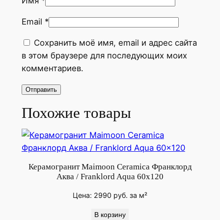
Имя
*
a
m
Email
*
i
Сохранить моё имя, email и адрес сайта
c
в этом браузере для последующих моих
a
комментариев.
Н
э
в
и
Похожие товары
Б
л
ю
/
Керамогранит Maimoon Ceramica Франклорд
N
Аква / Franklord Aqua 60x120
a
Цена:
2990
руб.
за м²
v
y
В корзину