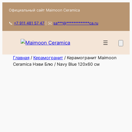
Перейти
Официальный сайт Maimoon Ceramica
к
содержимому
📞
+7 911 481 57 47
|
✉️
sa
***
@
*************
ca.ru
Главная
/
Керамогранит
/ Керамогранит Maimoon
Ceramica Нэви Блю / Navy Blue 120х60 см