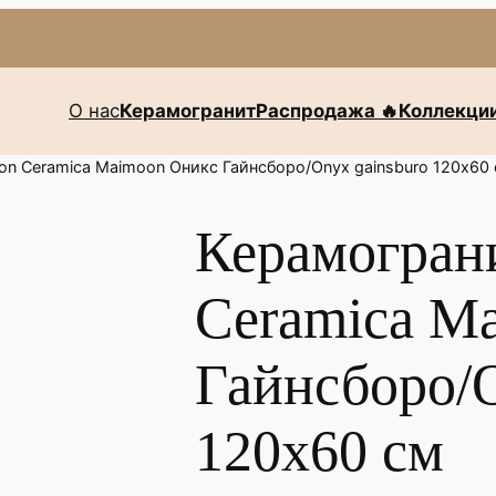
О нас
Керамогранит
Распродажа 🔥
Коллекци
n Ceramica Maimoon Оникс Гайнсборо/Onyx gainsburo 120х60
Керамогран
Ceramica M
Гайнсборо/O
120х60 см