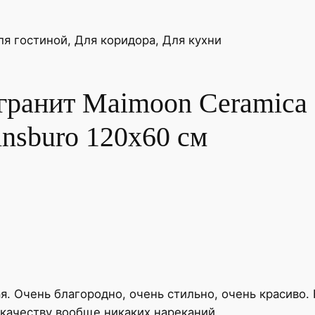
C
e
ля гостиной, Для коридора, Для кухни
r
a
m
гранит Maimoon Ceramica
i
c
nsburo 120х60 см
a
M
a
i
m
o
o
n
О
я. Очень благородно, очень стильно, очень красиво.
н
 качеству вообще никаких нареканий.