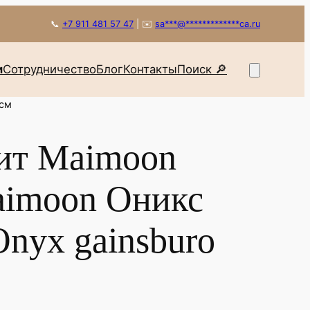
📞
+7 911 481 57 47
|
✉️
sa
***
@
*************
ca.ru
и
Сотрудничество
Блог
Контакты
Поиск 🔎
 см
ит Maimoon
aimoon Оникс
nyx gainsburo