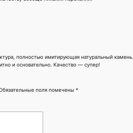
и
к
с
Г
а
й
н
с
актура, полностью имитирующая натуральный камень.
б
литно и основательно. Качество — супер!
о
р
о
Обязательные поля помечены
*
/
O
n
y
x