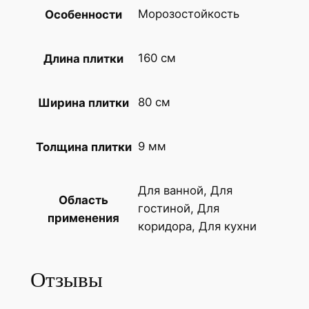
Морозостойкость
Особенности
M
a
i
160 см
Длина плитки
m
o
80 см
Ширина плитки
o
n
C
9 мм
Толщина плитки
e
r
Для ванной, Для
a
Область
гостиной, Для
m
применения
коридора, Для кухни
i
c
a
Отзывы
Г
р