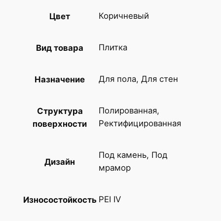
т
о
Коричневый
Цвет
в
а
Плитка
Вид товара
р
а
К
Для пола, Для стен
Назначение
е
р
Полированная,
Структура
а
Ректифицированная
поверхности
м
о
Под камень, Под
г
Дизайн
мрамор
р
а
н
PEI IV
Износостойкость
и
т