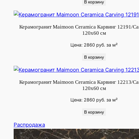
1
В корзину
6
0
х
Керамогранит Maimoon Ceramica Карвинг 12191/Ca
120x60 см
8
0
Цена:
2860
руб.
за м²
с
В корзину
м
Керамогранит Maimoon Ceramica Карвинг 12213/Ca
120х60 см
Цена:
2860
руб.
за м²
В корзину
Продаваемый
Распродажа
товар