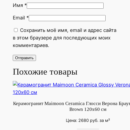
у
Имя
*
п
Email
*
/
B
Сохранить моё имя, email и адрес сайта
e
в этом браузере для последующих моих
l
комментариев.
l
i
s
Похожие товары
i
m
o
T
a
Керамогранит Maimoon Ceramica Глосси Верона Браун
u
Brown 120х60 см
p
Цена:
2680
руб.
за м²
e