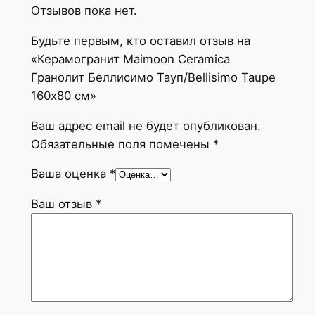
Отзывов пока нет.
а
н
Будьте первым, кто оставил отзыв на
о
«Керамогранит Maimoon Ceramica
л
Гранолит Беллисимо Тауп/Bellisimo Taupe
и
160х80 см»
т
Б
Ваш адрес email не будет опубликован.
е
Обязательные поля помечены
*
л
Ваша оценка
*
л
и
Ваш отзыв
*
с
и
м
о
Т
а