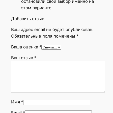
остановили свой выбор именно на
G
этом варианте.
l
o
Добавить отзыв
s
Ваш адрес email не будет опубликован.
s
Обязательные поля помечены
*
y
O
Ваша оценка
*
n
y
Ваш отзыв
*
x
V
o
l
o
B
Имя
*
e
i
Email
*