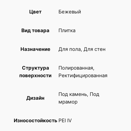
т
о
Бежевый
Цвет
в
а
Плитка
Вид товара
р
а
К
Для пола, Для стен
Назначение
е
р
Полированная,
Структура
а
Ректифицированная
поверхности
м
о
Под камень, Под
г
Дизайн
мрамор
р
а
н
PEI IV
Износостойкость
и