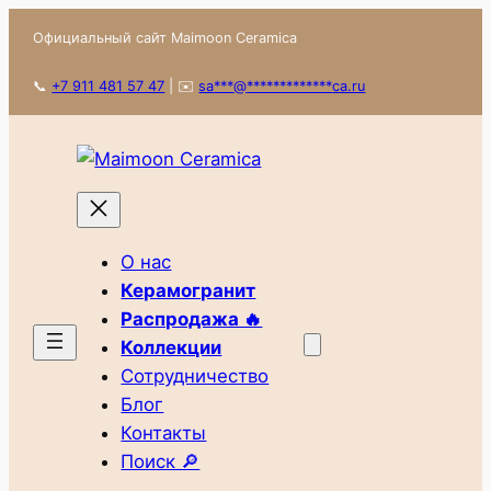
Перейти
Официальный сайт Maimoon Ceramica
к
содержимому
📞
+7 911 481 57 47
|
✉️
sa
***
@
*************
ca.ru
О нас
Керамогранит
Распродажа 🔥
Коллекции
Сотрудничество
Блог
Контакты
Поиск 🔎