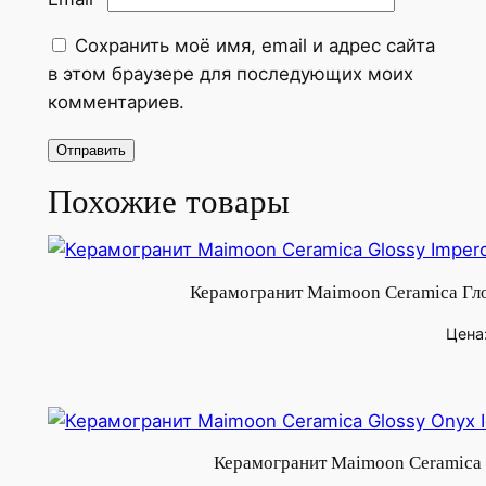
g
e
Сохранить моё имя, email и адрес сайта
1
в этом браузере для последующих моих
2
комментариев.
0
х
6
Похожие товары
0
с
м
Керамогранит Maimoon Ceramica Гло
Цена
Керамогранит Maimoon Ceramica 