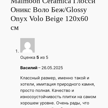
Maimoon Ceramica Глосси
о
Оникс Воло Беж/Glossy
с
Onyx Volo Beige 120х60
с
и
см
О
н
и
к
с
Оценка
5
из 5
В
Василий
–
26.05.2025
о
л
Классный размер, именно такой и
о
хотели, имитация природного камня,
Б
просто полная. Качество и
е
износоустойчивость плитки на самом
ж
хорошем уровне. Очень рады, что
/