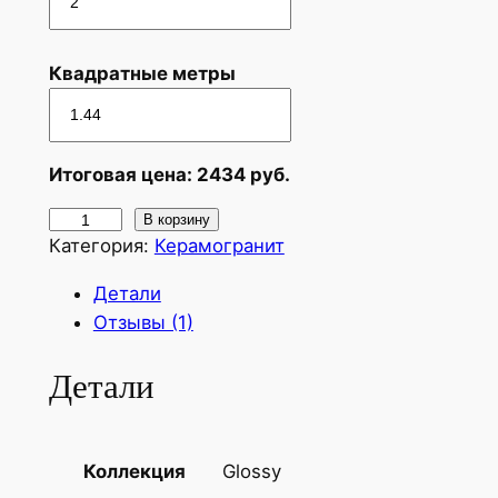
Квадратные метры
Итоговая цена:
2434
руб.
К
В корзину
Категория:
Керамогранит
о
л
Детали
и
Отзывы (1)
ч
е
Детали
с
т
в
Glossy
Коллекция
о