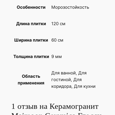
т
Морозостойкость
Особенности
M
a
i
120 см
Длина плитки
m
o
60 см
Ширина плитки
o
n
C
9 мм
Толщина плитки
e
r
Для ванной, Для
a
Область
гостиной, Для
m
применения
коридора, Для кухни
i
c
a
1 отзыв на
Керамогранит
Г
л