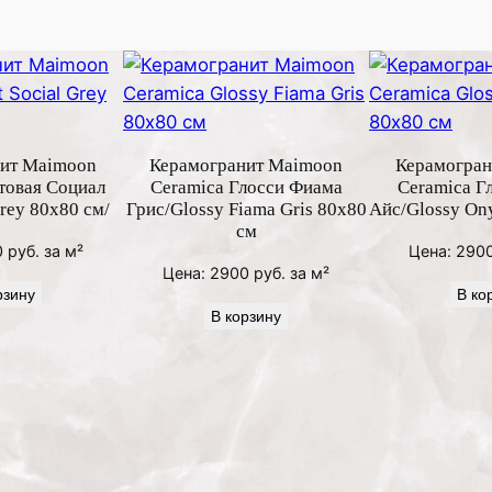
o
s
s
y
A
t
ит Maimoon
Керамогранит Maimoon
Керамогран
h
товая Социал
Ceramica Глосси Фиама
Ceramica Г
e
rey 80х80 см/
Грис/Glossy Fiama Gris 80х80
Айс/Glossy Ony
см
n
0
руб.
за м²
Цена:
290
a
Цена:
2900
руб.
за м²
n
рзину
В ко
В корзину
a
t
u
r
a
l
1