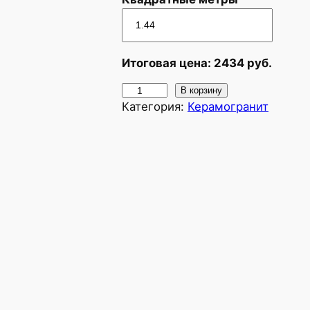
Итоговая цена:
2434
руб.
К
В корзину
Категория:
Керамогранит
о
л
и
ч
е
с
т
в
о
т
о
в