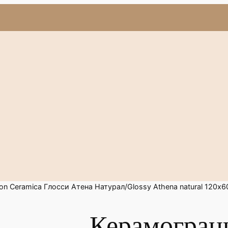
n Ceramica Глосси Атена Натурал/Glossy Athena natural 120х6
Керамогран