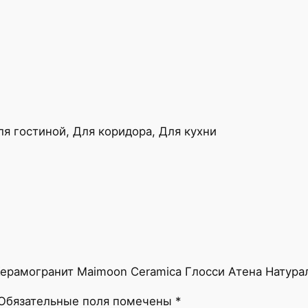
i
m
o
o
n
C
e
ля гостиной, Для коридора, Для кухни
r
a
m
i
c
a
Г
л
Керамогранит Maimoon Ceramica Глосси Атена Натурал/
о
с
Обязательные поля помечены
*