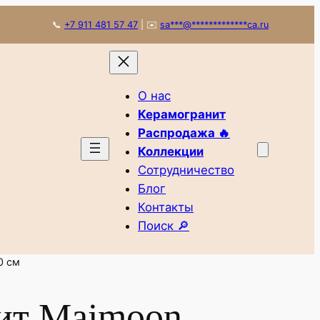
📞
+7 911 481 57 47
|
✉️
sa
***
@
*************
ca.ru
О нас
Керамогранит
Распродажа 🔥
Коллекции
Сотрудничество
Блог
Контакты
Поиск 🔎
0 см
ит Maimoon