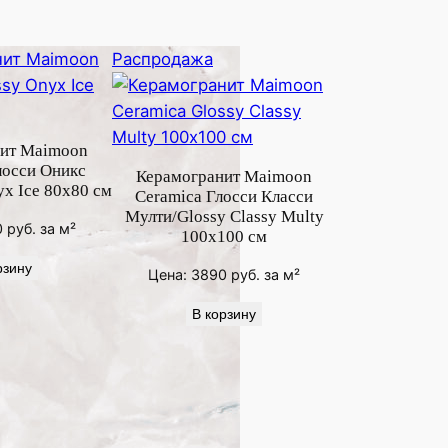
Продаваемый
Распродажа
товар
ит Maimoon
лосси Оникс
Керамогранит Maimoon
x Ice 80х80 см
Ceramica Глосси Класси
Мулти/Glossy Classy Multy
0
руб.
за м²
100х100 см
рзину
Цена:
3890
руб.
за м²
В корзину