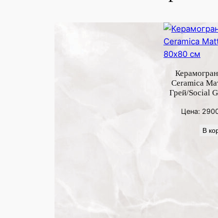
Керамогран
Ceramica Ма
Грей/Social G
Цена:
290
В ко