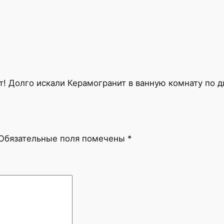
а
О
н
и
к
с
/
! Долго искали Керамогранит в ванную комнату по ди
G
l
o
s
Обязательные поля помечены
*
s
y
A
q
u
r