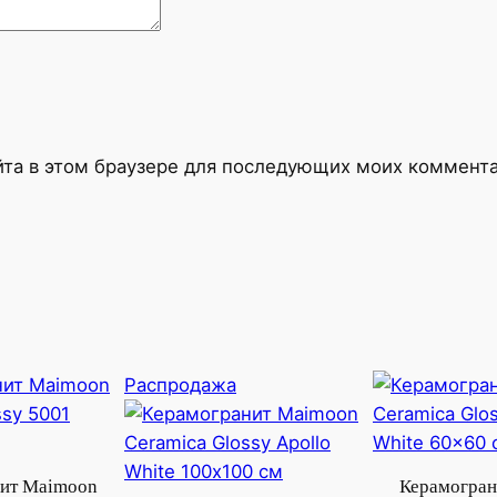
a
O
n
y
x
1
айта в этом браузере для последующих моих коммент
2
0
x
6
0
с
м
Продаваемый
Распродажа
товар
ит Maimoon
Керамогран