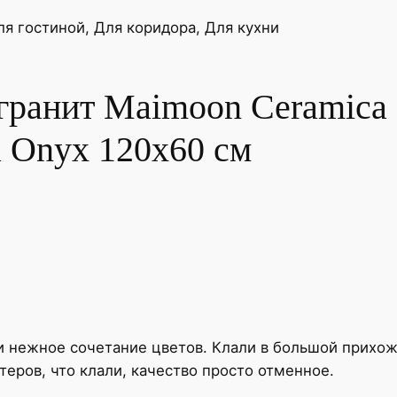
e
ля гостиной, Для коридора, Для кухни
r
a
m
гранит Maimoon Ceramica 
i
c
a Onyx 120x60 см
a
Г
л
о
с
с
и
А
к
 и нежное сочетание цветов. Клали в большой прихо
у
теров, что клали, качество просто отменное.
р