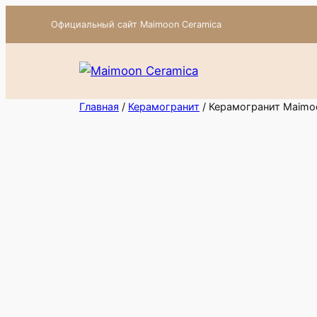
Перейти
Официальный сайт Maimoon Ceramica
к
содержимому
Главная
/
Керамогранит
/ Керамогранит Maimoo