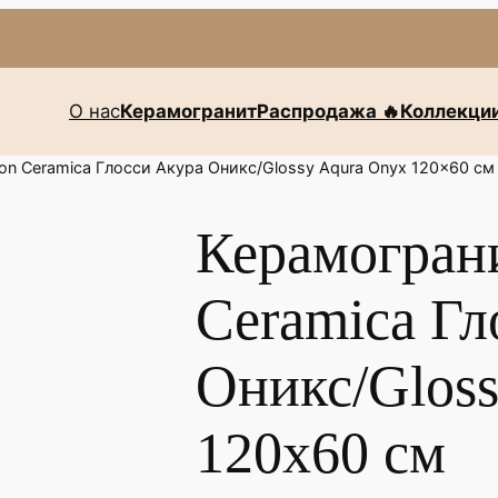
О нас
Керамогранит
Распродажа 🔥
Коллекци
n Ceramica Глосси Акура Оникс/Glossy Aqura Onyx 120x60 см
Керамогран
Ceramica Гл
Оникс/Gloss
120x60 см