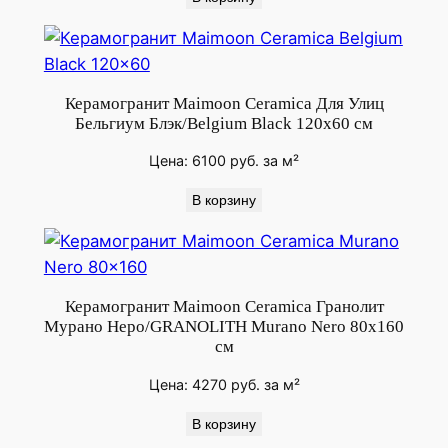
0
x
1
2
Керамогранит Maimoon Ceramica Для Улиц
0
Бельгиум Блэк/Belgium Black 120x60 см
Цена:
6100
руб.
за м²
В корзину
Керамогранит Maimoon Ceramica Гранолит
Мурано Неро/GRANOLITH Murano Nero 80x160
см
Цена:
4270
руб.
за м²
В корзину