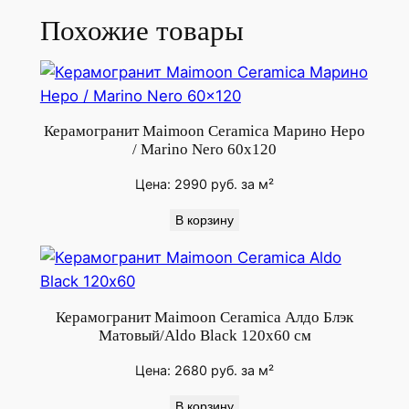
я
Похожие товары
А
к
в
а
/
Керамогранит Maimoon Ceramica Марино Неро
/ Marino Nero 60x120
G
l
Цена:
2990
руб.
за м²
o
В корзину
r
i
a
A
Керамогранит Maimoon Ceramica Алдо Блэк
q
Матовый/Aldo Black 120х60 см
y
a
Цена:
2680
руб.
за м²
6
В корзину