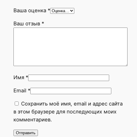
m
Ваша оценка
*
o
o
Ваш отзыв
*
n
C
e
r
a
m
i
Имя
*
c
Email
*
a
Г
Сохранить моё имя, email и адрес сайта
л
в этом браузере для последующих моих
о
комментариев.
р
и