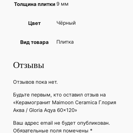
9 мм
Толщина плитки
р
а
К
Чёрный
Цвет
е
р
Плитка
Вид товара
а
м
о
Отзывы
г
р
Отзывов пока нет.
а
н
Будьте первым, кто оставил отзыв на
и
«Керамогранит Maimoon Ceramica Глория
т
Аква / Gloria Aqya 60x120»
M
Ваш адрес email не будет опубликован.
a
Обязательные поля помечены
*
i