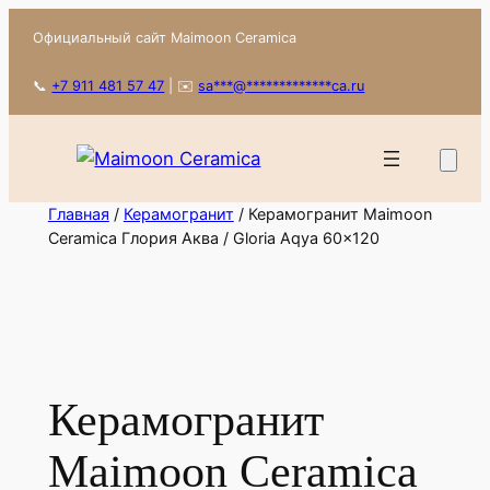
Перейти
Официальный сайт Maimoon Ceramica
к
содержимому
📞
+7 911 481 57 47
|
✉️
sa
***
@
*************
ca.ru
Главная
/
Керамогранит
/ Керамогранит Maimoon
Ceramica Глория Аква / Gloria Aqya 60x120
Керамогранит
Maimoon Ceramica