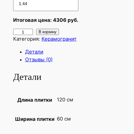
Итоговая цена:
4306
руб.
К
В корзину
Категория:
Керамогранит
о
л
Детали
и
Отзывы (0)
ч
е
Детали
с
т
в
120 см
Длина плитки
о
т
о
60 см
Ширина плитки
в
а