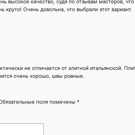
ь высокое качество, судя по отзывам мастеров, что 
Б
нь круто! Очень довольна, что выбрали этот вариант.
а
т
т
е
р
М
а
т
тически не отличается от элитной итальянской. Плит
о
рится очень хорошо, швы ровные.
в
ы
й
Обязательные поля помечены
*
/
B
u
t