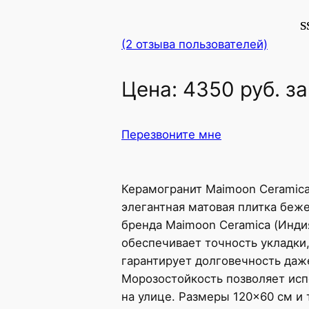
Р
2
(2 отзыва пользователей)
5
о
Цена:
4350
руб.
за
о
п
Перезвоните мне
е
Керамогранит Maimoon Ceramica 
элегантная матовая плитка беже
бренда Maimoon Ceramica (Инди
обеспечивает точность укладки,
гарантирует долговечность даже
Морозостойкость позволяет испо
на улице. Размеры 120×60 см и 