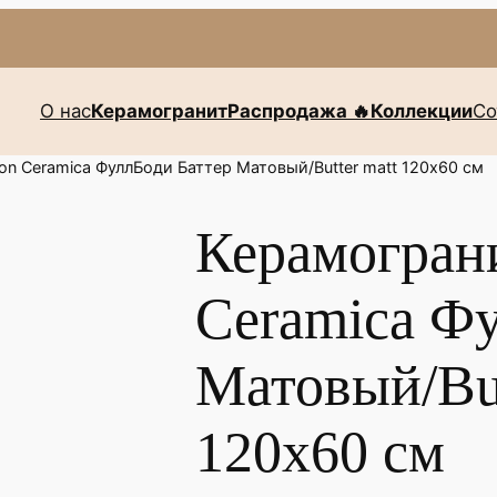
О нас
Керамогранит
Распродажа 🔥
Коллекции
Со
n Ceramica ФуллБоди Баттер Матовый/Butter matt 120х60 см
Керамогран
Ceramica Ф
Матовый/But
120х60 см