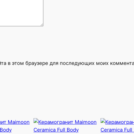
t
e
r
m
a
t
t
1
айта в этом браузере для последующих моих коммент
2
0
х
6
0
с
м