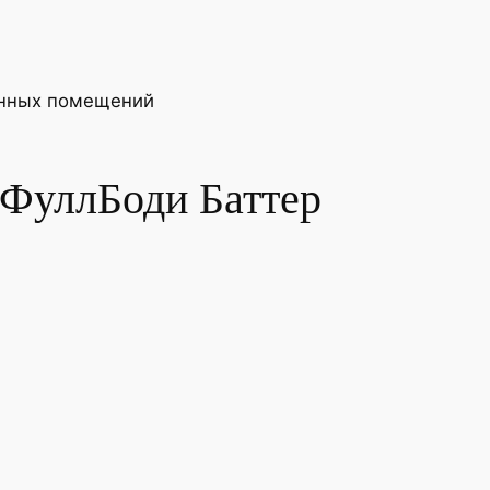
венных помещений
 ФуллБоди Баттер