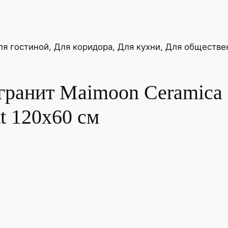
n
C
e
ля гостиной, Для коридора, Для кухни, Для общест
r
a
m
гранит Maimoon Ceramica
i
c
t 120х60 см
a
Ф
у
л
л
Б
о
д
и