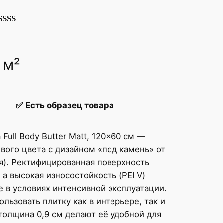
ейтинг
.00
из 5 на
снове
 м²
проса
ользовател
й
✅
Есть образец товара
Full Body Butter Matt, 120×60 см —
вого цвета с дизайном «под камень» от
я). Ректифицированная поверхность
 а высокая износостойкость (PEI V)
 в условиях интенсивной эксплуатации.
льзовать плитку как в интерьере, так и
толщина 0,9 см делают её удобной для