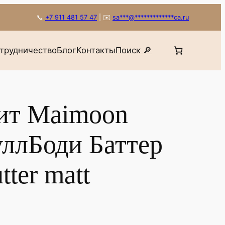
📞
+7 911 481 57 47
|
✉️
sa
***
@
*************
ca.ru
трудничество
Блог
Контакты
Поиск 🔎
ит Maimoon
уллБоди Баттер
ter matt