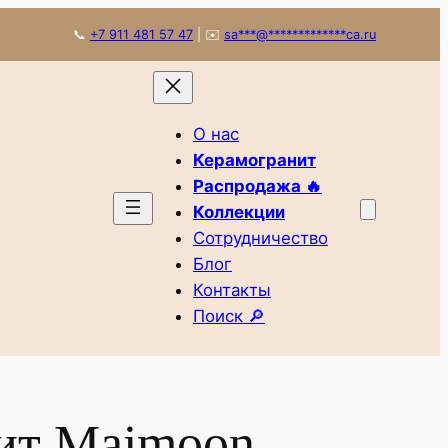
📞
+7 911 481 57 47
|
✉️
sa
***
@
*************
ca.ru
О нас
Керамогранит
Распродажа 🔥
Коллекции
Сотрудничество
Блог
Контакты
Поиск 🔎
ит Maimoon