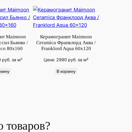
ит Maimoon
Керамогранит Maimoon
сил Бьянко /
Ceramica Франклорд Аква /
nco 80x160
Franklord Aqua 60x120
0
руб.
за м²
Цена:
2990
руб.
за м²
рзину
В корзину
 товаров?