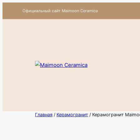
Перейти
Официальный сайт Maimoon Ceramica
к
содержимому
Главная
/
Керамогранит
/ Керамогранит Maimoo