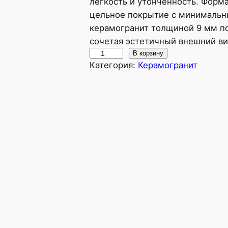
лёгкость и утончённость. Форма
цельное покрытие с минимальн
керамогранит толщиной 9 мм по
сочетая эстетичный внешний ви
К
В корзину
Категория:
Керамогранит
о
л
и
ч
е
с
т
в
о
т
о
в
а