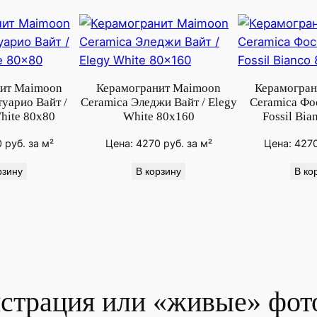
й
т
/
C
o
ит Maimoon
Керамогранит Maimoon
Керамогран
r
уарио Вайт /
Ceramica Эледжи Вайт / Elegy
Ceramica Фос
hite 80x80
White 80x160
Fossil Bia
e
W
0
руб.
за м²
Цена:
4270
руб.
за м²
Цена:
427
h
рзину
В корзину
В ко
i
t
e
8
0
x
8
страция или «живые» фото
0