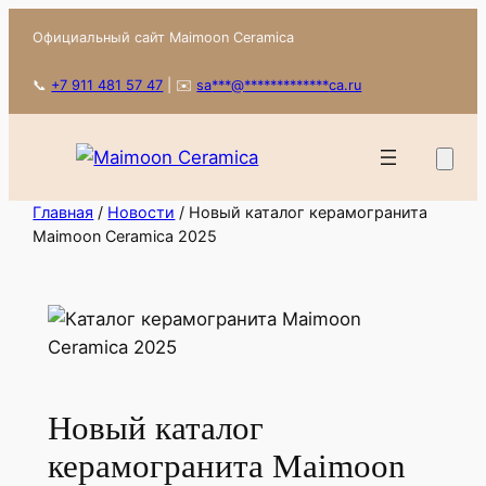
Перейти
Официальный сайт Maimoon Ceramica
к
содержимому
📞
+7 911 481 57 47
|
✉️
sa
***
@
*************
ca.ru
Главная
/
Новости
/ Новый каталог керамогранита
Maimoon Ceramica 2025
Новый каталог
керамогранита Maimoon